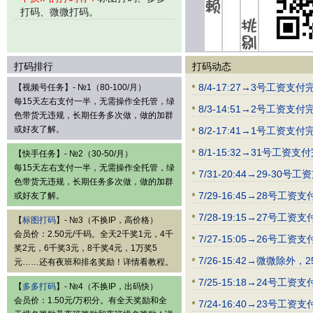
打码、微微打码。
打码排行
打码动态
8/4-17:27→3号工资
【视频号任务】- №1（80-100/月）
每15天左右支付一半，无需操作全托管，绿
8/3-14:51→2号
色带货无违规，长期任务多次做，做的加群
或好友了解。
8/2-17:41→1号
8/1-15:32→31
【快手任务】- №2（30-50/月）
每15天左右支付一半，无需操作全托管，绿
7/31-20:44→29
色带货无违规，长期任务多次做，做的加群
7/29-16:45→2
或好友了解。
7/28-19:15→27
【
标图打码
】- №3（不换IP，高价格）
会员价：2.50元/千码。全天2千奖1元，4千
7/27-15:05→26
奖2元，6千奖3元，8千奖4元，1万奖5
7/26-15:42→微微
元……还有夜班和排名奖励！详情看教程。
7/25-15:18→2
【
多多打码
】- №4（不换IP，出码快）
会员价：1.50元/万积分。有全天奖励和全
7/24-16:40→23