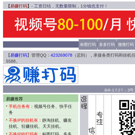
【
易赚打码
】
- 工资日结，无数量限制，1分钱也支付！
标图打码
多多打码
微微打码
【
易赚打码
】管理QQ：
423269078
（迟到），承接各类打码和挂机
5588。
8/4-17:27→
易赚推荐
手机任务有：
视频号任务、快手任
务
不换IP的挂机有：
静淘挂机、赚友
挂机、狂赚挂机、天天挂机。
不换IP的打码有：
标图打码、多多