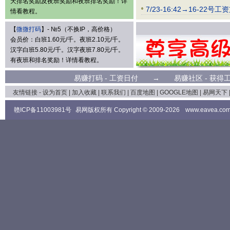
天排名奖励及夜班奖励和夜班排名奖励！详
7/23-16:42→16
情看教程。
【
微微打码
】- №5（不换IP，高价格）
会员价：白班1.60元/千。夜班2.10元/千。
汉字白班5.80元/千。汉字夜班7.80元/千。
有夜班和排名奖励！详情看教程。
易赚打码
- 工资日付 →
易赚社区
- 获
友情链接 -
设为首页
|
加入收藏
|
联系我们
|
百度地图
|
GOOGLE地图
|
易网天下
赣ICP备11003981号
易网版权所有 Copyright © 2009-2026
www.eavea.co