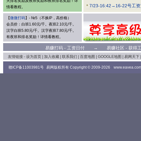
天排名奖励及夜班奖励和夜班排名奖励！详
7/23-16:42→16
情看教程。
【
微微打码
】- №5（不换IP，高价格）
会员价：白班1.60元/千。夜班2.10元/千。
汉字白班5.80元/千。汉字夜班7.80元/千。
有夜班和排名奖励！详情看教程。
易赚打码
- 工资日付 →
易赚社区
- 获
友情链接 -
设为首页
|
加入收藏
|
联系我们
|
百度地图
|
GOOGLE地图
|
易网天下
赣ICP备11003981号
易网版权所有 Copyright © 2009-2026
www.eavea.co