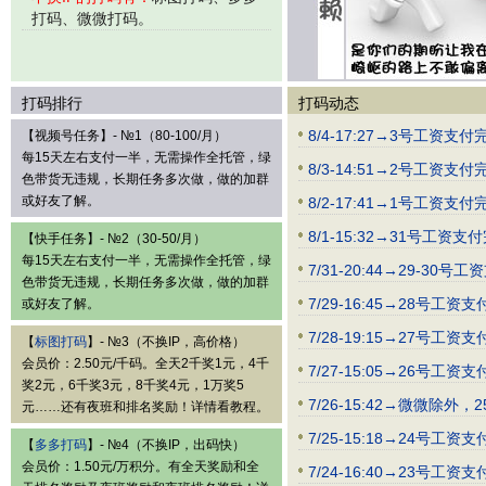
打码、微微打码。
打码排行
打码动态
8/4-17:27→3号工资
【视频号任务】- №1（80-100/月）
每15天左右支付一半，无需操作全托管，绿
8/3-14:51→2号
色带货无违规，长期任务多次做，做的加群
或好友了解。
8/2-17:41→1号
8/1-15:32→31
【快手任务】- №2（30-50/月）
每15天左右支付一半，无需操作全托管，绿
7/31-20:44→29
色带货无违规，长期任务多次做，做的加群
7/29-16:45→2
或好友了解。
7/28-19:15→27
【
标图打码
】- №3（不换IP，高价格）
会员价：2.50元/千码。全天2千奖1元，4千
7/27-15:05→26
奖2元，6千奖3元，8千奖4元，1万奖5
7/26-15:42→微微
元……还有夜班和排名奖励！详情看教程。
7/25-15:18→2
【
多多打码
】- №4（不换IP，出码快）
会员价：1.50元/万积分。有全天奖励和全
7/24-16:40→23