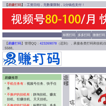
【
易赚打码
】
- 工资日结，无数量限制，1分钱也支付！
标图打码
多多打码
微微打码
【
易赚打码
】管理QQ：
423269078
（迟到），承接各类打码和挂机
5588。
易赚推荐
手机任务有：
视频号任务、快手任
务
不换IP的挂机有：
静淘挂机、赚友
挂机、狂赚挂机、天天挂机。
不换IP的打码有：
标图打码、多多