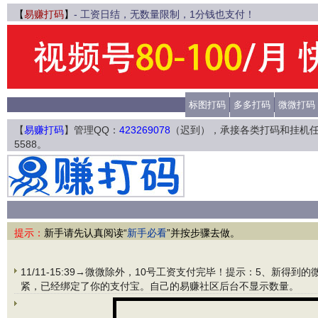
【
易赚打码
】
- 工资日结，无数量限制，1分钱也支付！
标图打码
多多打码
微微打码
【
易赚打码
】管理QQ：
423269078
（迟到），承接各类打码和挂机
5588。
提示：
新手请先认真阅读“
新手必看
”并按步骤去做。
11/11-15:39→微微除外，10号工资支付完毕！提示：5、新得到
紧，已经绑定了你的支付宝。自己的易赚社区后台不显示数量。