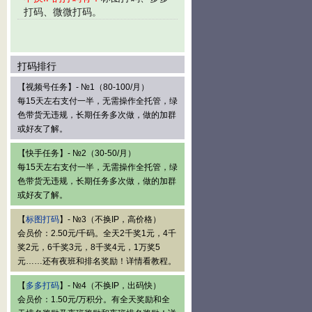
打码、微微打码。
码】网站里的标图打码任务）。
支付宝无法识别支付。
读“加入【易赚打码】的详细说明”并按照步骤去做。
打码排行
）。以防误踢！不打码的请自己退群！发广告的一律踢！
【视频号任务】- №1（80-100/月）
每15天左右支付一半，无需操作全托管，绿
都是自动统计数据和支付工资，无法识别，无法支付，请使用正确的支付宝。
色带货无违规，长期任务多次做，做的加群
的都是最不活跃的人，希望大家在群里多多交流经验，让群活跃些。
或好友了解。
的打码总收入截图和UID号私Q群管理员（迟到）升级为【易赚打码】永久V
【快手任务】- №2（30-50/月）
每15天左右支付一半，无需操作全托管，绿
软件上用新微信重新注册后可继续打码。
色带货无违规，长期任务多次做，做的加群
个工号）。微微打码登录时要选择输入法。忘记了【易赚社区】后台密码的无法找
或好友了解。
【
标图打码
】- №3（不换IP，高价格）
会员价：2.50元/千码。全天2千奖1元，4千
奖2元，6千奖3元，8千奖4元，1万奖5
元……还有夜班和排名奖励！详情看教程。
【
多多打码
】- №4（不换IP，出码快）
会员价：1.50元/万积分。有全天奖励和全