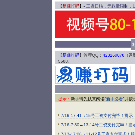
【
易赚打码
】
- 工资日结，无数量限制，
【
易赚打码
】管理QQ：
423269078
（迟
5588。
提示：
新手请先认真阅读“
新手必看
”并按
7/16-17:41→15号工资支付完
7/16-7:30→13-14号工资支
7/13-17:06→11-12号工资支