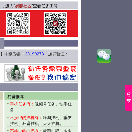
】，进入“
易赚社区
”查看任务工号
）
码
】中级⑥群：
23199273
，加群验证：
易赚推荐
手机任务有：
视频号任务、快手任
务
绑定了你的支付宝。自己的易赚社区后台不显示数量。
不换IP的挂机有：
静淘挂机、赚友
需要循环使用。连续1个月没打码的微微和多多打码工号会被收回（数据清零）
挂机、狂赚挂机、天天挂机。
我获取工号和密码。
不换IP的打码有：
标图打码、多多