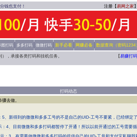
1分钱也支付！
注册【
易网之家
新手必看
网赚必备
数据查询（密码1234
标图打码
多多打码
微微打码
到），承接各类打码和挂机任务。
【
易赚打
打码动态
步骤去做。
毕！提示：5、新得到的微微和多多工号的不是自己的UID-工号不要紧，已经
付完毕！提示：4、目前微微和多多打码都暂停了开通！所以以前开通过的工号
付完毕！提示：3、有需要做微微和多多打码的提供自己的UID-工号和支付宝私聊