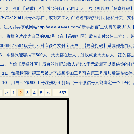
完毕！提示：2、注册【易赚社区】后台获取自己的UID-工号（可以做【易赚打
示：17570818941账号不存在，或对方关闭了“通过邮箱找到我”隐私开关。
1、进入群共享或网站http://www.eavea.com/“新手必看”里认真阅
提示：14、将群名片改为自己的UID号（在【易赚社区】后台支付公告上方
提示：13868677564该手机号对应多个支付宝账户，【易赚打码】系统
提示：13、本群只能容纳下500人，天天都在进人，所以就要天天踢人，踢
！提示：12、当你【易赚社区】后台的打码总收入超过5千元后就可以提供你
毕！提示：11、如果标图打码工号被封了或想增加工号可在原工号后加后缀在
毕！提示：10、用自己的UID-工号注册标图打码（一个微信号只能绑定一
‹‹
1
2
3
4
5
››
... 657
1