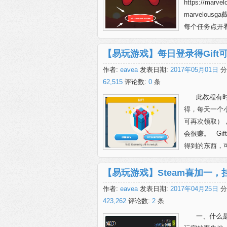
https://m
marvelou
每个任务点开看看，
【易玩游戏】每日登录得Gift
作者:
eavea
发表日期:
2017年05月01日
分
62,515
评论数:
0
条
此教程有时
得，每天一个
可再次领取）
会很赚。 Gif
得到的东西，可
【易玩游戏】Steam喜加一，
作者:
eavea
发表日期:
2017年04月25日
分
423,262
评论数:
2
条
一、什么是