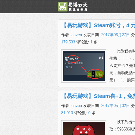
【易玩游戏】Steam账号，4
作者:
eavea
发表日期:
2017年06月27日
分
179,533
评论数:
1
条
此教程有
价格！！！）。
么要挂卡？先看 
元，自动激活一
元） 1、购买地址：h
【易玩游戏】Steam喜+1，
作者:
eavea
发表日期:
2017年05月02日
分
81,910
评论数:
0
条
以下列出
取：59358