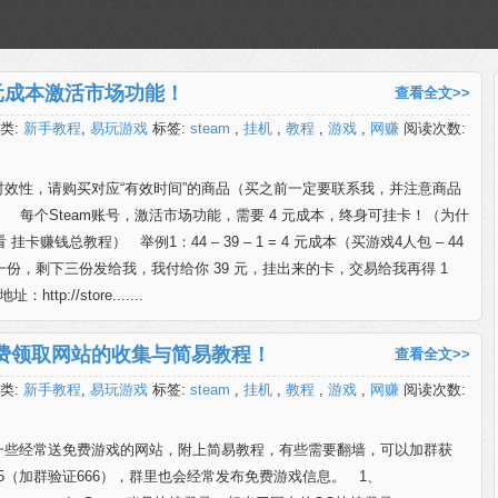
 元成本激活市场功能！
查看全文>>
类:
新手教程
,
易玩游戏
标签:
steam
,
挂机
,
教程
,
游戏
,
网赚
阅读次数:
时效性，请购买对应“有效时间”的商品（买之前一定要联系我，并注意商品
 每个Steam账号，激活市场功能，需要 4 元成本，终身可挂卡！（为什
挂卡赚钱总教程） 举例1：44 – 39 – 1 = 4 元成本（买游戏4人包 – 44
份，剩下三份发给我，我付给你 39 元，挂出来的卡，交易给我再得 1
ttp://store.......
免费领取网站的收集与简易教程！
查看全文>>
类:
新手教程
,
易玩游戏
标签:
steam
,
挂机
,
教程
,
游戏
,
网赚
阅读次数:
一些经常送免费游戏的网站，附上简易教程，有些需要翻墙，可以加群获
6915（加群验证666），群里也会经常发布免费游戏信息。 1、