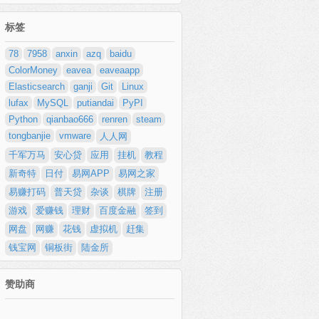
标签
78
7958
anxin
azq
baidu
ColorMoney
eavea
eaveaapp
Elasticsearch
ganji
Git
Linux
lufax
MySQL
putiandai
PyPI
Python
qianbao666
renren
steam
tongbanjie
vmware
人人网
千军万马
安心贷
应用
挂机
教程
新奇特
日付
易网APP
易网之家
易赚打码
普天贷
杂谈
棋牌
注册
游戏
爱赚钱
理财
百度金融
签到
网盘
网赚
花钱
虚拟机
赶集
钱宝网
铜板街
陆金所
赞助商