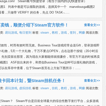
arvelousga.com/ Steam账号快捷登录（相当于国内的QQ快捷登录）
sga截图1 列表中都是可以领取的游戏，选择其中一个 marvelousga截图2
只做带 VERIFY 的任务，先点 DO TASK ̵......
可卖钱，顺便介绍下Steam官方软件！
查看全文>>
类:
易玩游戏
,
每日签到
标签:
steam
,
教程
,
游戏
,
签到
,
网赚
阅读次数:
效性，时而有效时而无效。Business Tour游戏经常会送Gift，登录游戏即
小礼物，5天一个大礼物，千万不要点OPEN，点右边那个按钮（20小时后
，先别卖留在那里，因为现在大家都能得就很廉价，等官方不送的时候再卖
t截图1 ASF挂出来的卡，和类似Business Tour这种可以领礼物的游戏，
以在库存中查看，位于Steam首页右上方如下图所示：......
挂卡回本计划，暨Steam挂机任务！
查看全文>>
类:
易玩游戏
,
虚拟挂机
标签:
steam
,
挂机
,
教程
,
游戏
,
网赚
阅读次数:
Steam？ Steam平台是目前全球最大的综合性数字发行平台，众多游戏