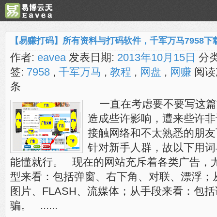
【易赚打码】所有资料与打码软件，千军万马7958下
作者:
eavea
发表日期:
2013年10月15日
分类
签:
7958
,
千军万马
,
教程
,
网盘
,
网赚
阅读
条
一直在考虑要不要写这篇
造成些许影响，遭来些许非
接触网络和不太熟悉的朋友
针对新手人群，故以下用词
能懂就行。 现在的网站充斥着各类广告，
型来看：包括弹窗、右下角、对联、漂浮；
图片、FLASH、流媒体；从手段来看：包
骗。 ......