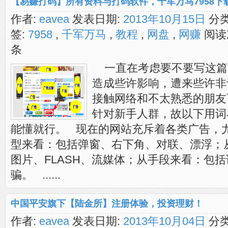
【易赚打码】所有资料与打码软件，千军万马7958下
作者:
eavea
发表日期:
2013年10月15日
分类
签:
7958
,
千军万马
,
教程
,
网盘
,
网赚
阅读
条
一直在考虑要不要写这篇
造成些许影响，遭来些许非
接触网络和不太熟悉的朋友
针对新手人群，故以下用词
能懂就行。 现在的网站充斥着各类广告，
型来看：包括弹窗、右下角、对联、漂浮；
图片、FLASH、流媒体；从手段来看：包
骗。 ......
中国平安旗下【陆金所】注册体验，投资理财！
作者:
eavea
发表日期:
2013年10月04日
分类