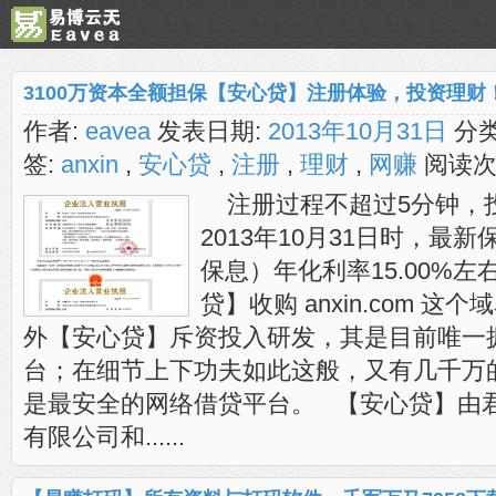
3100万资本全额担保【安心贷】注册体验，投资理财
作者:
eavea
发表日期:
2013年10月31日
分类
签:
anxin
,
安心贷
,
注册
,
理财
,
网赚
阅读次
注册过程不超过5分钟，
2013年10月31日时，最
保息）年化利率15.00%
贷】收购 anxin.com 
外【安心贷】斥资投入研发，其是目前唯一
台；在细节上下功夫如此这般，又有几千万
是最安全的网络借贷平台。 【安心贷】由
有限公司和......