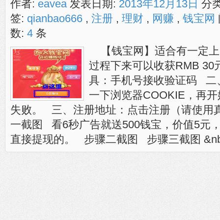
作者:
eavea
发表日期:
2013年12月13日
分类
签:
qianbao666
,
注册
,
理财
,
网赚
,
钱宝网
数:
4
条
【钱宝网】适合有一定上
过程下来可以收获RMB 3
具：手机号接收验证码 二
一下浏览器COOKIE，再
失败。 三、注册地址：点击注册（请使用
一截图 看6秒广告就送500钱宝，价值5元
直接提现的。 步骤二截图 步骤三截图 &nbs..