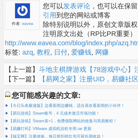
您可以
发表评论
，也可以在保留
引用
到您的网站或博客
除特别说明以外，原创文章版权
作者:
eavea
注明原文出处（RP比PR重要）
http://www.eavea.com/blog/index.php/azq
标签:
azq
,
教程
,
日付
,
爱赚钱
,
网赚
【上一篇】
斗地主棋牌游戏【78游戏中心】
【下一篇】
【易网之家】注册UID，易赚社
您可能感兴趣的文章:
【今日头条极速版】边看新闻边赚钱，适合喜欢看新闻的小伙伴！
【易玩游戏】Steam账号，4 元成本激活市场功能！
【易玩游戏】Steam喜+1，免费领取网站的收集与简易教程！
【易赚打码】VMware 虚拟机挂机专用.rar 更新
【钱宝网】注册体验，每日签到抢红包可获长期收益！