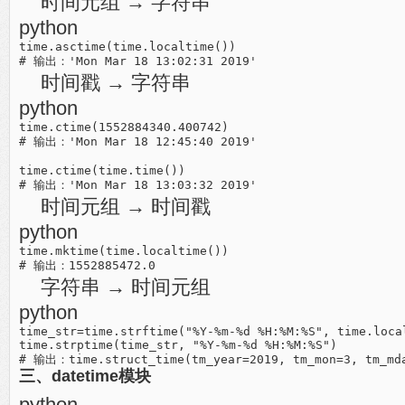
时间元组 → 字符串
python
time.asctime(time.localtime())

时间戳 → 字符串
python
time.ctime(1552884340.400742)

# 输出：'Mon Mar 18 12:45:40 2019'

time.ctime(time.time())

时间元组 → 时间戳
python
time.mktime(time.localtime())

字符串 → 时间元组
python
time_str=time.strftime("%Y-%m-%d %H:%M:%S", time.local
time.strptime(time_str, "%Y-%m-%d %H:%M:%S")

三、datetime模块
python