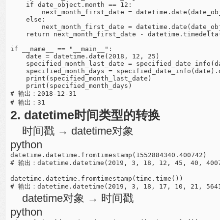
    if date_object.month == 12:

        next_month_first_date = datetime.date(date_obj
    else:

        next_month_first_date = datetime.date(date_ob
    return next_month_first_date - datetime.timedelta(
if __name__ == "__main__":

    date = datetime.date(2018, 12, 25)

    specified_month_last_date = specified_date_info(da
    specified_month_days = specified_date_info(date).d
    print(specified_month_last_date)

    print(specified_month_days)

# 输出：2018-12-31

2. datetime时间类型的转换
时间戳 → datetime对象
python
datetime.datetime.fromtimestamp(1552884340.400742)

# 输出：datetime.datetime(2019, 3, 18, 12, 45, 40, 4007
datetime.datetime.fromtimestamp(time.time())

datetime对象 → 时间戳
python