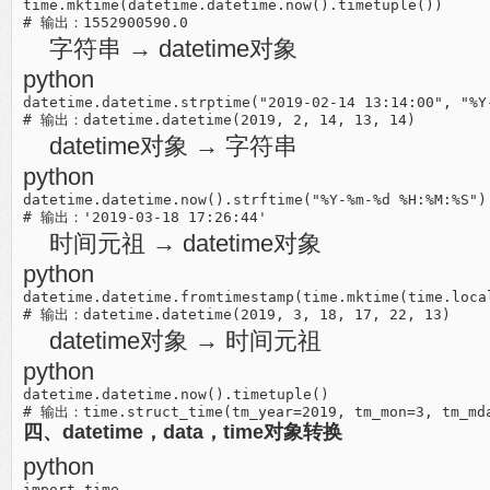
time.mktime(datetime.datetime.now().timetuple())

字符串 → datetime对象
python
datetime.datetime.strptime("2019-02-14 13:14:00", "%Y-
datetime对象 → 字符串
python
datetime.datetime.now().strftime("%Y-%m-%d %H:%M:%S")

时间元祖 → datetime对象
python
datetime.datetime.fromtimestamp(time.mktime(time.local
datetime对象 → 时间元祖
python
datetime.datetime.now().timetuple()

四、datetime，data，time对象转换
python
import time
