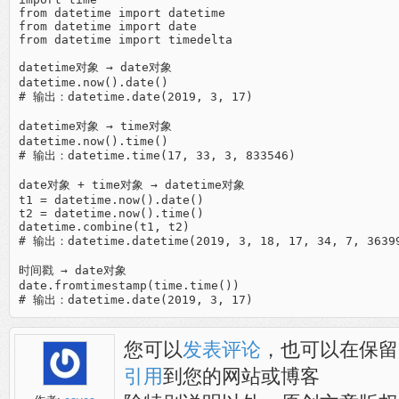
from datetime import datetime

from datetime import date

from datetime import timedelta

datetime对象 → date对象

datetime.now().date() 

# 输出：datetime.date(2019, 3, 17)

datetime对象 → time对象

datetime.now().time()

# 输出：datetime.time(17, 33, 3, 833546)

date对象 + time对象 → datetime对象

t1 = datetime.now().date() 

t2 = datetime.now().time()

datetime.combine(t1, t2)

# 输出：datetime.datetime(2019, 3, 18, 17, 34, 7, 36399
时间戳 → date对象

date.fromtimestamp(time.time())

您可以
发表评论
，也可以在保留
引用
到您的网站或博客