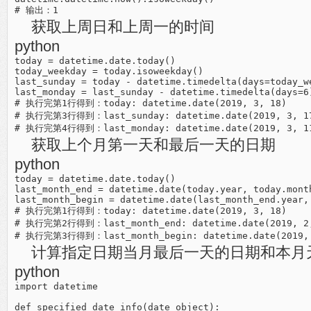
获取上周日和上周一的时间
python
today = datetime.date.today()

today_weekday = today.isoweekday()

last_sunday = today - datetime.timedelta(days=today_we
last_monday = last_sunday - datetime.timedelta(days=6)
# 执行完第1行得到：today: datetime.date(2019, 3, 18)

# 执行完第3行得到：last_sunday: datetime.date(2019, 3, 17
获取上个月第一天和最后一天的日期
python
today = datetime.date.today()

last_month_end = datetime.date(today.year, today.mont
last_month_begin = datetime.date(last_month_end.year, 
# 执行完第1行得到：today: datetime.date(2019, 3, 18)

# 执行完第2行得到：last_month_end: datetime.date(2019, 2,
计算指定日期当月最后一天的日期和本月
python
import datetime

def specified_date_info(date_object):
