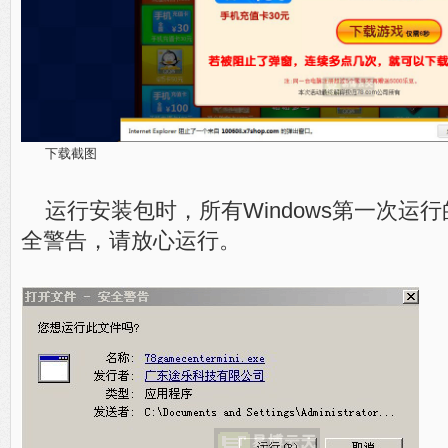
下载截图
运行安装包时，所有Windows第一次运
全警告，请放心运行。