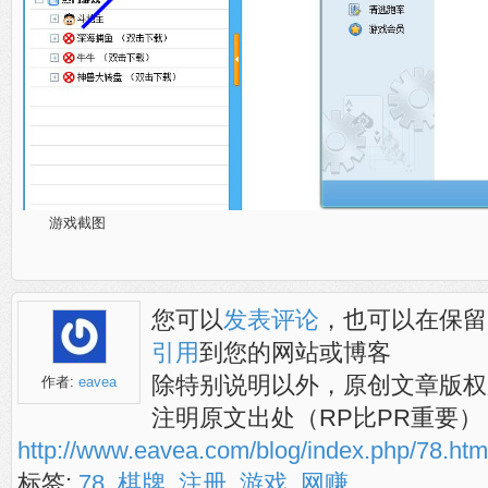
游戏截图
您可以
发表评论
，也可以在保留
引用
到您的网站或博客
除特别说明以外，原创文章版权
作者:
eavea
注明原文出处（RP比PR重要）
http://www.eavea.com/blog/index.php/78.
标签:
78
,
棋牌
,
注册
,
游戏
,
网赚